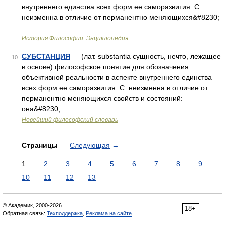
внутреннего единства всех форм ее саморазвития. С.
неизменна в отличие от перманентно меняющихся&#8230;
…
История Философии: Энциклопедия
СУБСТАНЦИЯ
— (лат. substantia сущность, нечто, лежащее
10
в основе) философское понятие для обозначения
объективной реальности в аспекте внутреннего единства
всех форм ее саморазвития. С. неизменна в отличие от
перманентно меняющихся свойств и состояний:
она&#8230; …
Новейший философский словарь
Страницы
Следующая
→
1
2
3
4
5
6
7
8
9
10
11
12
13
© Академик, 2000-2026
18+
Обратная связь:
Техподдержка
,
Реклама на сайте