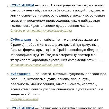
СУБСТАНЦИЯ
— (лат.). Всякого рода вещество, материя;
3
самостоятельный, сам по себе существующий предмет; в
химии основное начало, основание; в механике: основная
сила; в литературном произведении, каком нибудь акте
человеческой деятельности существенная часть …
Словарь иностранных слов русского языка
Субстанция
— (лат. substantіа – мән, негізде жататын
4
бірдеме) – объективтік реалдылықты өзіндік дамуының
барлық формаларының ішкі бірлігі аспектісінде білдіретін
философиялық ұғым. Үздіксіз өзгеретін қасиеттер мен
жағдайларға қарағанда субстанция өзгермейді,&#8230; …
Философиялық терминдердің сөздігі
субстанция
— вещество, материя, сущность; первооснова,
5
эссенция, эктоплазма, душа, основа, прана, суть,
реальность, квинтэссенция, альфа и омега, ипостась,
элементал Словарь русских синонимов. субстанция 1. см.
вещество. 2. см …
Словарь синонимов
СУБСТАНЦИЯ
— (латинского substantia сущность; то, что
6