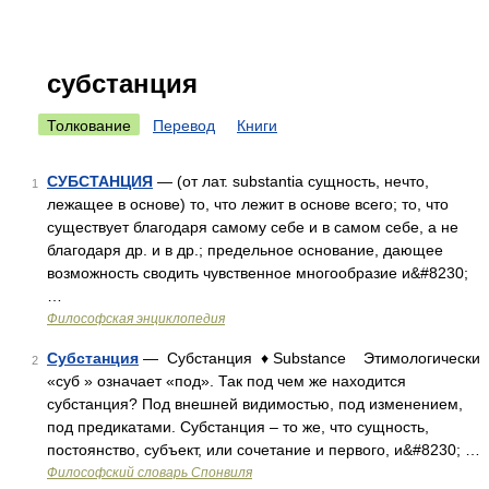
субстанция
Толкование
Перевод
Книги
СУБСТАНЦИЯ
— (от лат. substantia сущность, нечто,
1
лежащее в основе) то, что лежит в основе всего; то, что
существует благодаря самому себе и в самом себе, а не
благодаря др. и в др.; предельное основание, дающее
возможность сводить чувственное многообразие и&#8230;
…
Философская энциклопедия
Субстанция
— Субстанция ♦ Substance Этимологически
2
«суб » означает «под». Так под чем же находится
субстанция? Под внешней видимостью, под изменением,
под предикатами. Субстанция – то же, что сущность,
постоянство, субъект, или сочетание и первого, и&#8230; …
Философский словарь Спонвиля